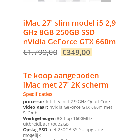
iMac 27′ slim model i5 2,9
GHz 8GB 250GB SSD
nVidia GeForce GTX 660m
Original
Current
€
1.799,00
€
349,00
price
price
was:
is:
€1.799,00.
€349,00.
Te koop aangeboden
iMac met 27′ 2K scherm
Specificaties
processor
Intel i5 met 2,9 GHz Quad Core
Video Kaart
nVidia GeForce GTX 660m met
512mb
Werkgeheugen
8GB op 1600MHz –
uitbreidbaar tot 32GB
Opslag SSD
met 250GB SSD – upgrade
mogelijk