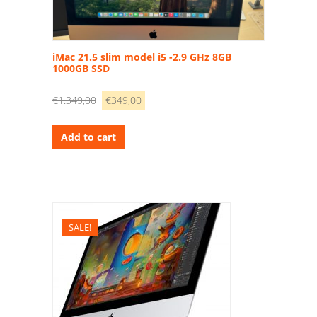
iMac 21.5 slim model i5 -2.9 GHz 8GB
1000GB SSD
Original
Current
€
1.349,00
€
349,00
price
price
was:
is:
Add to cart
€1.349,00.
€349,00.
SALE!