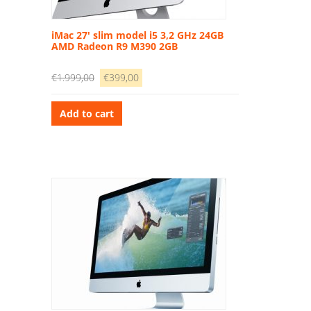
iMac 27′ slim model i5 3,2 GHz 24GB
AMD Radeon R9 M390 2GB
Original
Current
€
1.999,00
€
399,00
price
price
was:
is:
Add to cart
€1.999,00.
€399,00.