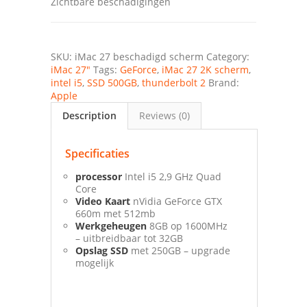
Zichtbare beschadigingen
SKU:
iMac 27 beschadigd scherm
Category:
iMac 27"
Tags:
GeForce
,
iMac 27 2K scherm
,
intel i5
,
SSD 500GB
,
thunderbolt 2
Brand:
Apple
Description
Reviews (0)
Specificaties
processor
Intel i5 2,9 GHz Quad
Core
Video Kaart
nVidia GeForce GTX
660m met 512mb
Werkgeheugen
8GB op 1600MHz
– uitbreidbaar tot 32GB
Opslag SSD
met 250GB – upgrade
mogelijk