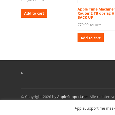
incl. BTW
Apple Time Machine 
Router 2 TB opslag 
Add to cart
BACK UP
€
79,00
incl. BTW
Add to cart
© Copyright 2026 by
AppleSupport.me
. Alle rechten 
AppleSupport.me maakt 
refurbished mac's op maat
Dismiss