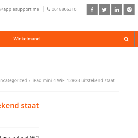
o@applesupport.me
0618806310
Winkelmand
ncategorized
iPad mini 4 WiFi 128GB uitstekend staat
ekend staat
I versie 4 met WiFI