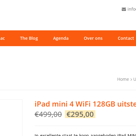
inf
ac
The Blog
Agenda
Over ons
Contact
Home
U
iPad mini 4 WiFi 128GB uitst
Original
Current
€
499,00
€
295,00
price
price
was:
is:
€499,00.
€295,00.
In excellente staat te koop aangeboden iPad MIN