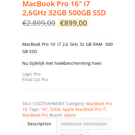
MacBook Pro 16″ i7
2,6GHz 32GB 500GB SSD
Original
Current
€
2.899,00
€
899,00
price
price
was:
is:
€2.899,00.
€899,00.
MacBook Pro 16′ i7 2,6 GHz 32 GB RAM 500
GB SSD
Nu tijdelijk met hoekbescherming hoes
Logic Pro
Final Cut Pro
SKU:
C02ZT65HMD6T
Category:
MacBook Pro
16'
Tags:
16"
,
32GB
,
Apple MacBook Pro i7
,
MacBook Pro
Brand:
Apple
Description
Additional information