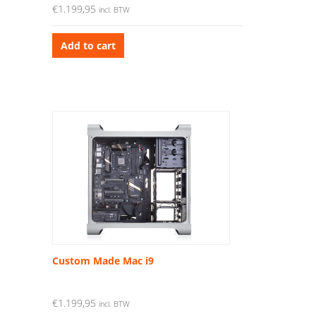
€
1.199,95
incl. BTW
Add to cart
Custom Made Mac i9
€
1.199,95
incl. BTW