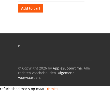
Add to cart
© Copyright 2026 by
AppleSupport.me
. Alle
rechten voorbehouden.
Algemene
voorwaarden
.
refurbished mac's op maat
Dismiss