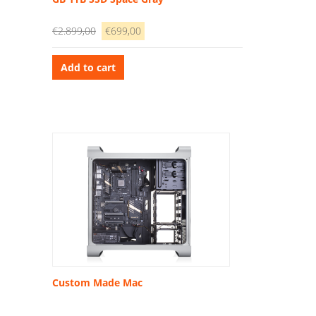
Original
Current
€
2.899,00
€
699,00
price
price
was:
is:
Add to cart
€2.899,00.
€699,00.
Custom Made Mac