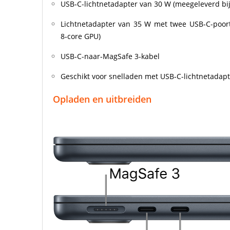
USB‑C-lichtnet­adapter van 30 W (meegeleverd b
Lichtnet­adapter van 35 W met twee USB‑C-poo
8‑core GPU)
USB‑C-naar-MagSafe 3-kabel
Geschikt voor snelladen met USB‑C-lichtnet­adap
Opladen en uitbreiden