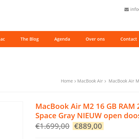
inf
ac
The Blog
Agenda
Over ons
Contact
Home
MacBook Air
MacBook Air 
MacBook Air M2 16 GB RAM 
Space Gray NIEUW open doo
Original
Current
€
1.699,00
€
889,00
price
price