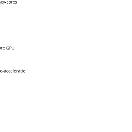
ncy-cores
ore GPU
-acceleratie