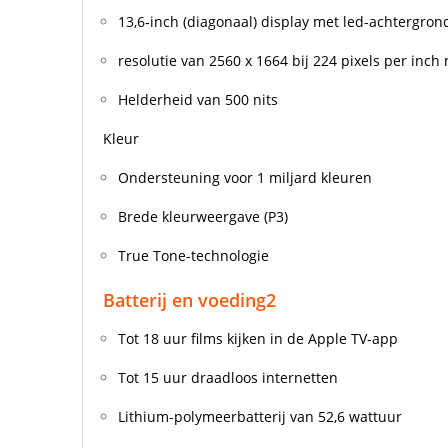
13,6‑inch (diagonaal) display met led-achter­grond
resolutie van 2560 x 1664 bij 224 pixels per inc
Helderheid van 500 nits
Kleur
Ondersteuning voor 1 miljard kleuren
Brede kleur­weer­gave (P3)
True Tone-technologie
Batterij en voeding
2
Tot 18 uur films kijken in de Apple TV‑app
Tot 15 uur draadloos internetten
Lithium-polymeer­batterij van 52,6 wattuur