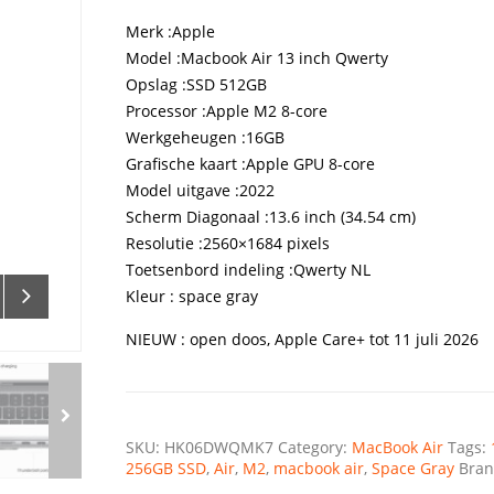
was:
is:
€1.699,00.
€889,00.
Merk :Apple
Model :Macbook Air 13 inch Qwerty
Opslag :SSD 512GB
Processor :Apple M2 8-core
Werkgeheugen :16GB
Grafische kaart :Apple GPU 8-core
Model uitgave :2022
Scherm Diagonaal :13.6 inch (34.54 cm)
Resolutie :2560×1684 pixels
Toetsenbord indeling :Qwerty NL
Kleur : space gray
NIEUW : open doos, Apple Care+ tot 11 juli 2026
SKU:
HK06DWQMK7
Category:
MacBook Air
Tags:
256GB SSD
,
Air
,
M2
,
macbook air
,
Space Gray
Bra