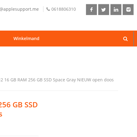
o@applesupport.me
0618806310
Winkelmand
M2 16 GB RAM 256 GB SSD Space Gray NIEUW open doos
256 GB SSD
s