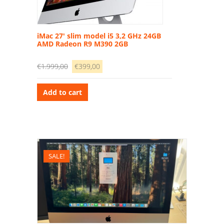
iMac 27′ slim model i5 3,2 GHz 24GB
AMD Radeon R9 M390 2GB
Original
Current
€
1.999,00
€
399,00
price
price
was:
is:
Add to cart
€1.999,00.
€399,00.
SALE!