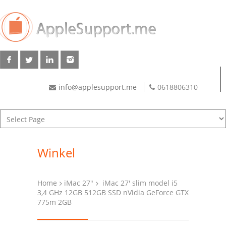
info@applesupport.me
0618806310
Winkel
Home
iMac 27"
iMac 27′ slim model i5
3,4 GHz 12GB 512GB SSD nVidia GeForce GTX
775m 2GB