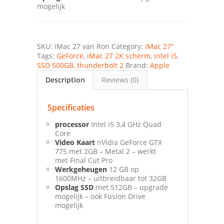
mogelijk
SKU:
iMac 27 van Ron
Category:
iMac 27"
Tags:
GeForce
,
iMac 27 2K scherm
,
intel i5
,
SSD 500GB
,
thunderbolt 2
Brand:
Apple
Description
Reviews (0)
Specificaties
processor
Intel i5 3,4 GHz Quad
Core
Video Kaart
nVidia GeForce GTX
775 met 2GB – Metal 2 – werkt
met Final Cut Pro
Werkgeheugen
12 GB op
1600MHz – uitbreidbaar tot 32GB
Opslag SSD
met 512GB – upgrade
mogelijk – ook Fusion Drive
mogelijk